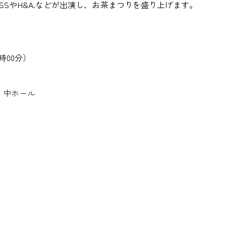
CROSSやH&A.などが出演し、お茶まつりを盛り上げます。
時00分）
」中ホール