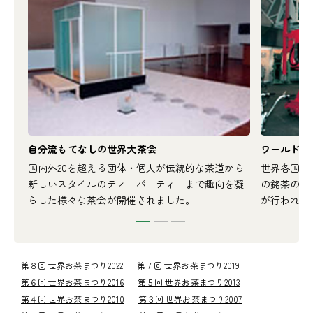
自分流もてなしの世界大茶会
ワールドO-
の生
国内外20を超える団体・個人が伝統的な茶道から
世界各国16
る初
新しいスタイルのティーパーティーまで趣向を凝
の銘茶の販
らした様々な茶会が開催されました。
が行われま
第８回 世界お茶まつり2022
第７回 世界お茶まつり2019
第６回 世界お茶まつり2016
第５回 世界お茶まつり2013
第４回 世界お茶まつり2010
第３回 世界お茶まつり2007