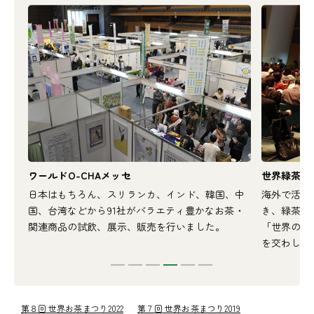
ワールドO-CHAメッセ
世界緑茶会議
出展
日本はもちろん、スリランカ、インド、韓国、中
海外で活躍
いま
国、台湾などから91社がバラエティ豊かなお茶・
き、緑茶流
関連商品の試飲、展示、販売を行いました。
「世界の緑
を交わしま
第８回 世界お茶まつり2022
第７回 世界お茶まつり2019