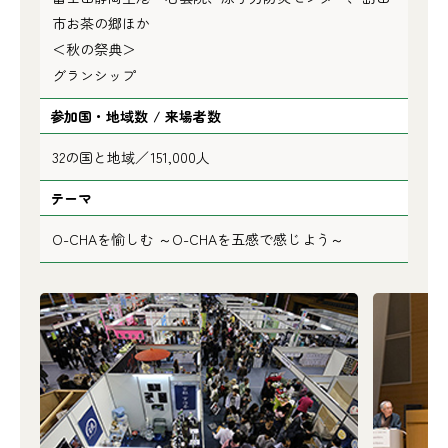
市お茶の郷ほか
＜秋の祭典＞
グランシップ
参加国・地域数 / 来場者数
32の国と地域／151,000人
テーマ
O-CHAを愉しむ ～O-CHAを五感で感じよう～