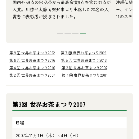
歴史
国内外89点の出品茶から最高金賞9点を含む31点が
沖縄伝統の
要な
入賞。川勝平太静岡県知事より出席した20名の入
ー、インド
賞者に表彰盾が授与されました。
11のステ
第８回 世界お茶まつり2022
第７回 世界お茶まつり2019
第６回 世界お茶まつり2016
第５回 世界お茶まつり2013
第４回 世界お茶まつり2010
第３回 世界お茶まつり2007
第２回 世界お茶まつり2004
第１回 世界お茶まつり2001
第3回 世界お茶まつり2007
日程
2007年11月1日（木）～4日（日）