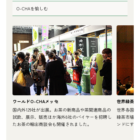
O-CHAを愉しむ
ワールドO-CHAメッセ
世界緑茶会議
、天
国内外129社が出展。お茶の新商品や茶関連商品の
世界各国の
茶の
試飲、展示、販売ほか海外8社のバイヤーを招聘し
緑茶市場の
たお茶の輸出商談会も開催されました。
ンドにする