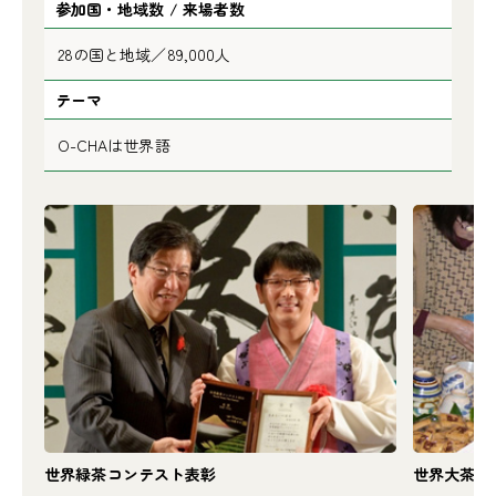
参加国・地域数 / 来場者数
28の国と地域／89,000人
テーマ
O-CHAは世界語
世界緑茶コンテスト表彰
世界大茶会