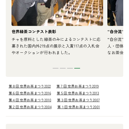
世界緑茶コンテスト表彰
“自分流”
者等
チャを原料とした緑茶のみによるコンテストに応
“自分流”
しま
募された国内外219点の展示と入賞117点の入札会
人・団体が
やオークションが行われました。
なお茶会を
第８回 世界お茶まつり2022
第７回 世界お茶まつり2019
第６回 世界お茶まつり2016
第５回 世界お茶まつり2013
第４回 世界お茶まつり2010
第３回 世界お茶まつり2007
第２回 世界お茶まつり2004
第１回 世界お茶まつり2001