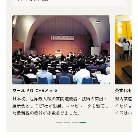
ワールドO-CHAメッセ
茶文化もの
「生
日本初、世界最大級の茶関連機器・技術の商談・
県内茶産地
プロ
展示会として127社が出展。コンピュータを駆使し
イビジョン
た最新鋭の機器が多数並びました。
イズは小学