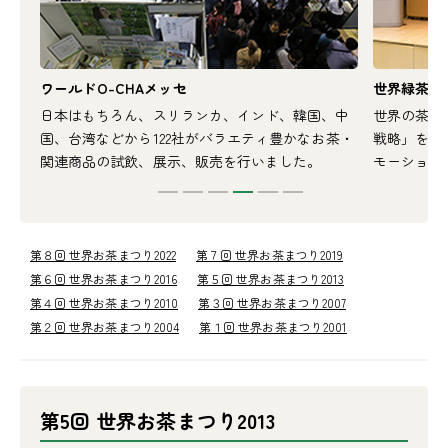
ワールドO-CHAメッセ
世界緑茶会議
出展
日本はもちろん、スリランカ、インド、韓国、中
世界の茶専
いま
国、台湾などから122社がバラエティ豊かなお茶・
戦略」をメ
関連商品の試飲、展示、販売を行いました。
モーション
第８回 世界お茶まつり2022
第７回 世界お茶まつり2019
第６回 世界お茶まつり2016
第５回 世界お茶まつり2013
第４回 世界お茶まつり2010
第３回 世界お茶まつり2007
第２回 世界お茶まつり2004
第１回 世界お茶まつり2001
第5回 世界お茶まつり2013